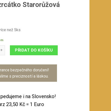
zrcátko Starorůžová
íce než 5ks
em
zdoba Koule Ø6 cm - k2 zrcátko Starorůžová množství
PŘIDAT DO KOŠÍKU
rance bezpečného doručení!
líme s precizností a láskou.
pedujeme i na Slovensko!
rz 23,50 Kč = 1 Euro