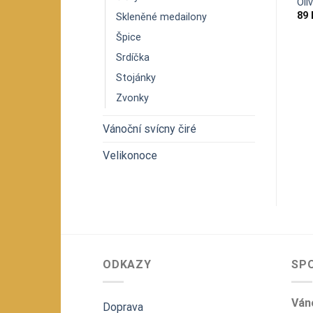
Ryba kapr
Tučňák s miminkem
Oli
99
Kč
149
Kč
89
Skleněné medailony
Špice
Srdíčka
Stojánky
Zvonky
Vánoční svícny čiré
Velikonoce
ODKAZY
SP
Váno
Doprava