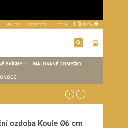
Můj účet
Seznam přání
Obchod
NÉ SVÍCNY
MALOVANÉ DOMEČKY
KONOCE
ní ozdoba Koule Ø6 cm