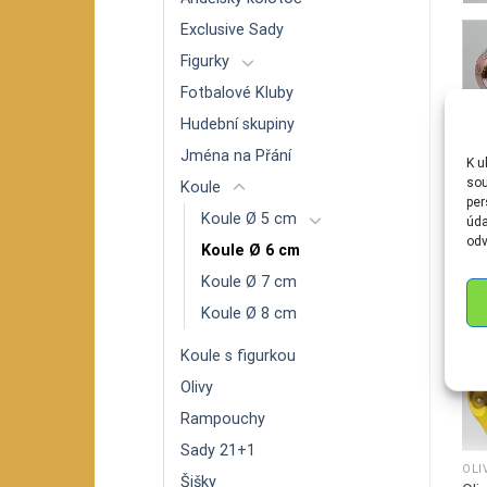
Exclusive Sady
Figurky
Fotbalové Kluby
Hudební skupiny
Jména na Přání
K u
S
sou
Koule
per
Koule Ø 5 cm
úda
odv
Koule Ø 6 cm
Koule Ø 7 cm
Koule Ø 8 cm
Koule s figurkou
Olivy
Rampouchy
Sady 21+1
FIGURKY
FIGURKY
OLI
Šišky