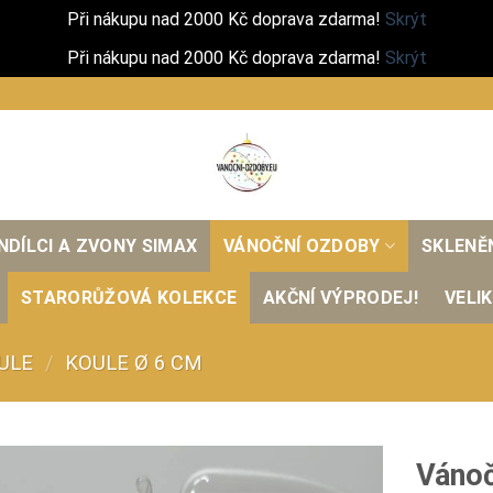
Při nákupu nad 2000 Kč doprava zdarma!
Skrýt
Při nákupu nad 2000 Kč doprava zdarma!
Skrýt
NDÍLCI A ZVONY SIMAX
VÁNOČNÍ OZDOBY
SKLENĚ
STARORŮŽOVÁ KOLEKCE
AKČNÍ VÝPRODEJ!
VELI
ULE
/
KOULE Ø 6 CM
Vánoč