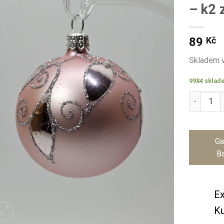
– k2 
89
Kč
Skladem v
9984 sklad
Vánoční o
Ga
Ba
Ex
Ku