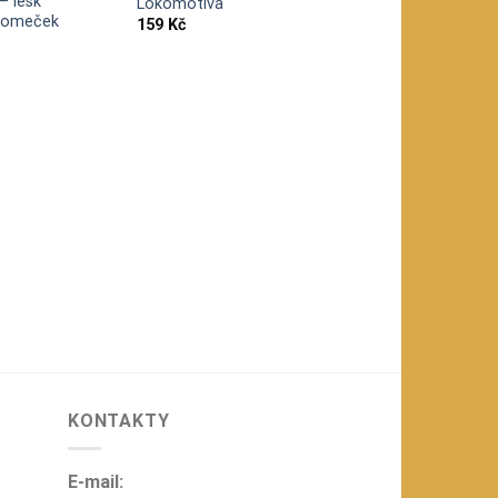
– lesk
Lokomotiva
domeček
159
Kč
KONTAKTY
E-mail: