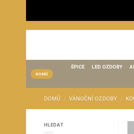
Přeskočit
na
obsah
ŠPICE
LED OZDOBY
A
DOMŮ
DOMŮ
/
VÁNOČNÍ OZDOBY
/
KO
HLEDAT