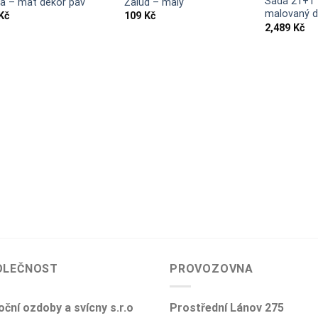
Sada 21+1 
va – mat dekor páv
Žalud – malý
malovaný 
Kč
109
Kč
2,489
Kč
OLEČNOST
PROVOZOVNA
ční ozdoby a svícny s.r.o
Prostřední Lánov 275