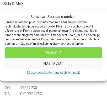
Sklo SIMAX
Velkoobchod
Spravovat Souhlas s cookies
Zásady cookies (EU)
K ukládání a/nebo přístupu k informacím o zařízení používáme
technologie, jako jsou soubory cookie. Děláme to, abychom zlepšili
zážitek z prohlížení a zobrazovali personalizované reklamy. Souhlas s
SPOLEČNOST
těmito technologiemi nám umožní zpracovávat údaje, jako je chování při
procházení nebo jedinečná ID na tomto webu. Nesouhlas nebo odvolání
souhlasu může nepříznivě ovlivnit určité vlastnosti a funkce.
Vánoční ozdoby a svícny s.r.o
PŘÍJMOUT
Právnická osoba: Vánoční ozdoby a svícny s.r.o
NASTAVENÍ
Prostřední Lánov 353
Zásady cookies
Ochrana osobních údajů
543 41 Lánov
IČO: 17252733
DIČ: CZ17252733