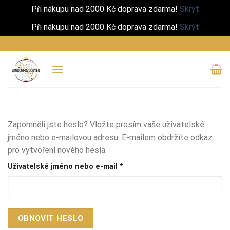
Při nákupu nad 2000 Kč doprava zdarma!
Skrýt
Při nákupu nad 2000 Kč doprava zdarma!
Skrýt
Přeskočit
na
obsah
Zapomněli jste heslo? Vložte prosím vaše uživatelské
jméno nebo e-mailovou adresu. E-mailem obdržíte odkaz
pro vytvoření nového hesla.
Povinné
Uživatelské jméno nebo e-mail
*
OBNOVIT HESLO