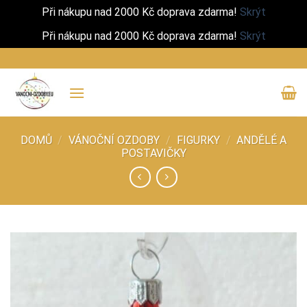
Při nákupu nad 2000 Kč doprava zdarma!
Skrýt
Při nákupu nad 2000 Kč doprava zdarma!
Skrýt
Přeskočit
na
obsah
DOMŮ
/
VÁNOČNÍ OZDOBY
/
FIGURKY
/
ANDĚLÉ A
POSTAVIČKY