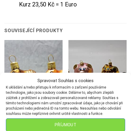
Kurz 23,50 Kč = 1 Euro
SOUVISEJÍCÍ PRODUKTY
Spravovat Souhlas s cookies
K ukládání a/nebo přístupu k informacím o zařízení používáme
technologie, jako jsou soubory cookie. Děláme to, abychom zlepšili
zážitek z prohlížení a zobrazovali personalizované reklamy. Souhlas s
těmito technologiemi nám umožní zpracovávat údaje, jako je chování při
procházení nebo jedinečná ID na tomto webu. Nesouhlas nebo odvolání
souhlasu může nepříznivě ovlivnit určité vlastnosti a funkce.
FIGURKY
FIGURKY
Veverka-malá
Prasátko s ocáskem mat
PŘÍJMOUT
119
Kč
179
Kč