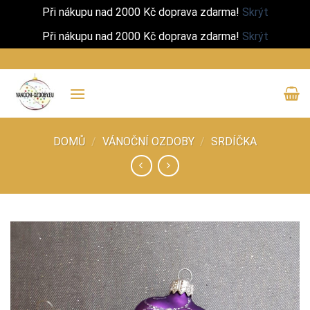
Při nákupu nad 2000 Kč doprava zdarma!
Skrýt
Při nákupu nad 2000 Kč doprava zdarma!
Skrýt
Přeskočit
na
obsah
DOMŮ
/
VÁNOČNÍ OZDOBY
/
SRDÍČKA