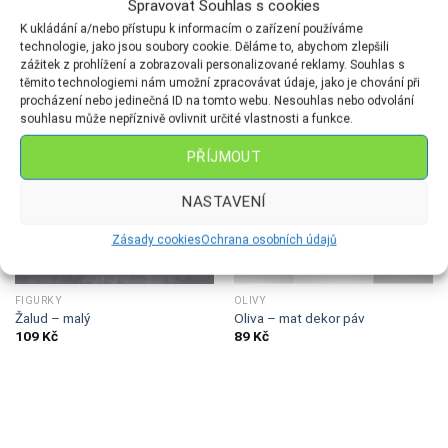
Spravovat Souhlas s cookies
SOUVISEJÍCÍ PRODUKTY
K ukládání a/nebo přístupu k informacím o zařízení používáme
technologie, jako jsou soubory cookie. Děláme to, abychom zlepšili
zážitek z prohlížení a zobrazovali personalizované reklamy. Souhlas s
těmito technologiemi nám umožní zpracovávat údaje, jako je chování při
procházení nebo jedinečná ID na tomto webu. Nesouhlas nebo odvolání
souhlasu může nepříznivě ovlivnit určité vlastnosti a funkce.
PŘÍJMOUT
NASTAVENÍ
Zásady cookies
Ochrana osobních údajů
FIGURKY
OLIVY
Žalud – malý
Oliva – mat dekor páv
109
Kč
89
Kč