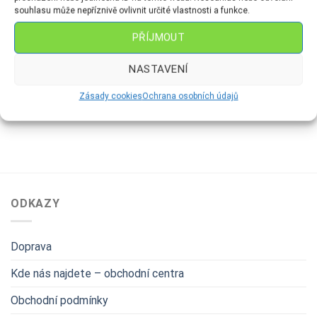
souhlasu může nepříznivě ovlivnit určité vlastnosti a funkce.
PŘÍJMOUT
ANDÍLCI A ZVONY SIMAX
KOULE
Koule Ø 7 cm – Dekor K2
Zvonek- hmatník
NASTAVENÍ
Mrazolak Zrcátko
250
Kč
99
Kč
Zásady cookies
Ochrana osobních údajů
ODKAZY
Doprava
Kde nás najdete – obchodní centra
Obchodní podmínky