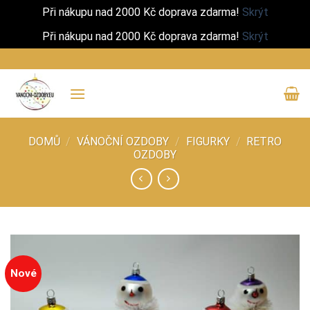
Při nákupu nad 2000 Kč doprava zdarma!
Skrýt
Při nákupu nad 2000 Kč doprava zdarma!
Skrýt
Přeskočit
na
obsah
DOMŮ
/
VÁNOČNÍ OZDOBY
/
FIGURKY
/
RETRO
OZDOBY
Nové