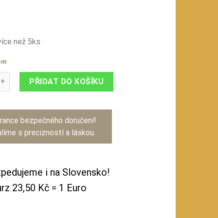
íce než 5ks
em
 usměv 5 množství
PŘIDAT DO KOŠÍKU
rance bezpečného doručení!
líme s precizností a láskou.
pedujeme i na Slovensko!
rz 23,50 Kč = 1 Euro