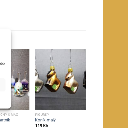
u
ebo
VONY SIMAX
FIGURKY
atník
Koník-malý
119
Kč