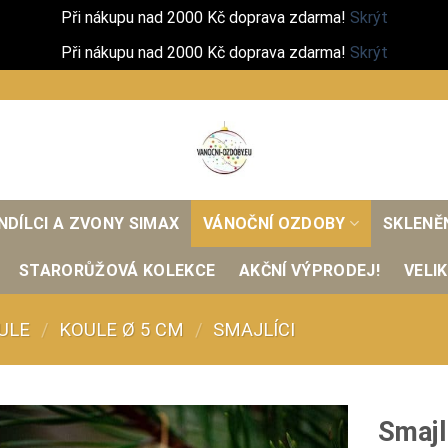
Při nákupu nad 2000 Kč doprava zdarma!
Skrýt
Při nákupu nad 2000 Kč doprava zdarma!
Skrýt
NDÍLCI A ZVONY SIMAX
VÁNOČNÍ OZDOBY
SKLENĚ
STARORŮŽOVÁ KOLEKCE
AKČNÍ VÝPRODEJ!
VELI
ULE
/
KOULE Ø 5 CM
/
SMAJLÍCI
Smajl