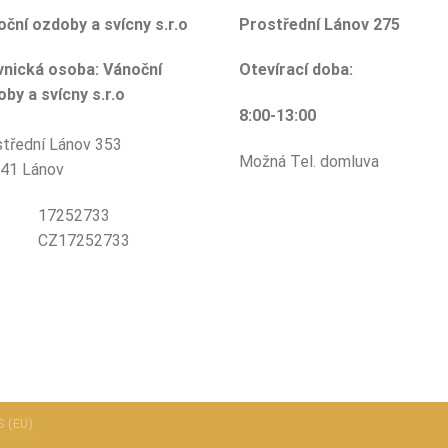
ční ozdoby a svícny s.r.o
Prostřední Lánov 275
vnická osoba: Vánoční
Otevírací doba:
by a svícny s.r.o
8:00-13:00
třední Lánov 353
Možná Tel. domluva
 41 Lánov
O: 17252733
Č: CZ17252733
 (EU)