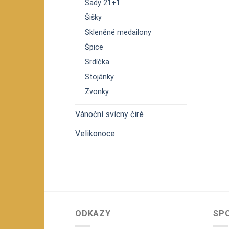
Sady 21+1
Šišky
Skleněné medailony
Špice
Srdíčka
Stojánky
Zvonky
Vánoční svícny čiré
Velikonoce
ODKAZY
SP