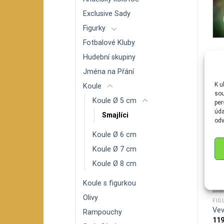
Exclusive Sady
Figurky
Fotbalové Kluby
Hudební skupiny
S
Jména na Přání
K u
Koule
sou
Koule Ø 5 cm
per
úda
Smajlíci
odv
Koule Ø 6 cm
Koule Ø 7 cm
Koule Ø 8 cm
Koule s figurkou
Olivy
FIGURKY
FIGURKY
FIG
Sova-střední
Ryba kapr
Vev
Rampouchy
149
Kč
99
Kč
11