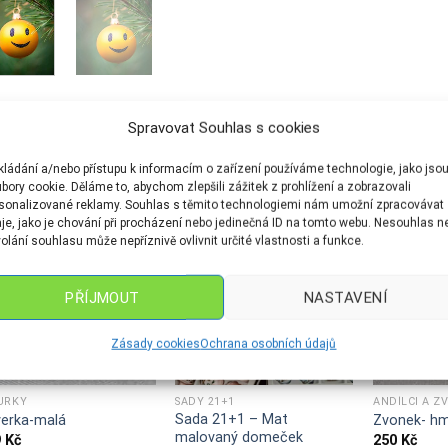
Spravovat Souhlas s cookies
OUVISEJÍCÍ PRODUKTY
kládání a/nebo přístupu k informacím o zařízení používáme technologie, jako jso
bory cookie. Děláme to, abychom zlepšili zážitek z prohlížení a zobrazovali
sonalizované reklamy. Souhlas s těmito technologiemi nám umožní zpracovávat
je, jako je chování při procházení nebo jedinečná ID na tomto webu. Nesouhlas n
olání souhlasu může nepříznivě ovlivnit určité vlastnosti a funkce.
PŘÍJMOUT
NASTAVENÍ
Zásady cookies
Ochrana osobních údajů
URKY
SADY 21+1
ANDÍLCI A Z
Sada 21+1 – Mat
erka-malá
Zvonek- hm
malovaný domeček
9
Kč
250
Kč