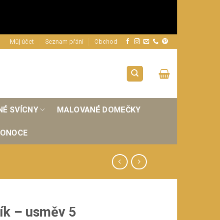
Můj účet
Seznam přání
Obchod
NÉ SVÍCNY
MALOVANÉ DOMEČKY
KONOCE
ík – usměv 5