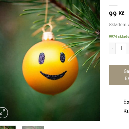
99
Kč
Skladem v
9974 sklad
Smajlík -
Ga
Ba
Ex
Ku