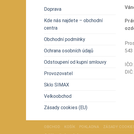
Váno
Doprava
Kde nás najdete – obchodní
Prá
centra
ozdo
Obchodní podmínky
Pros
Ochrana osobních údajů
543
Odstoupení od kupní smlouvy
IČ
DI
Provozovatel
Sklo SIMAX
Velkoobchod
Zásady cookies (EU)
OBCHOD
KOŠÍK
POKLADNA
ZÁSADY COOKIES