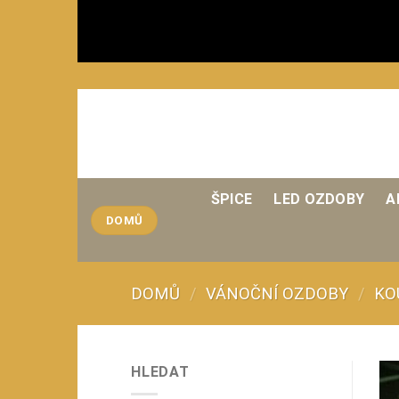
Přeskočit
na
obsah
ŠPICE
LED OZDOBY
A
DOMŮ
DOMŮ
/
VÁNOČNÍ OZDOBY
/
KO
HLEDAT