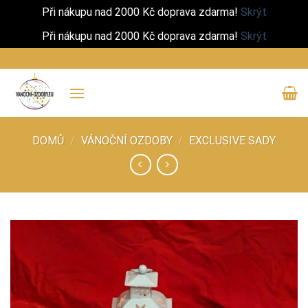
Při nákupu nad 2000 Kč doprava zdarma!
Skrýt
Při nákupu nad 2000 Kč doprava zdarma!
Skrýt
Přeskočit
na
obsah
DOMŮ
/
VÁNOČNÍ OZDOBY
/
EXCLUSIVE SADY