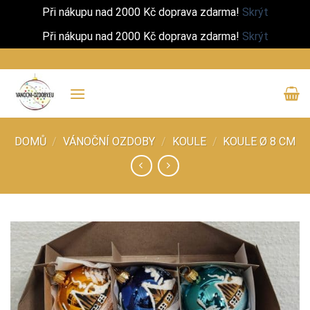
Při nákupu nad 2000 Kč doprava zdarma!
Skrýt
Při nákupu nad 2000 Kč doprava zdarma!
Skrýt
Přeskočit
na
obsah
DOMŮ
/
VÁNOČNÍ OZDOBY
/
KOULE
/
KOULE Ø 8 CM