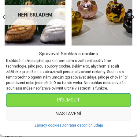
NENÍ SKLADEM
Spravovat Souhlas s cookies
FIGURKY
FIGURKY
Sovička-malá
Prasátko s ocáskem mat
K ukládání a/nebo přístupu k informacím o zařízení používáme
119
Kč
179
Kč
technologie, jako jsou soubory cookie. Děláme to, abychom zlepšili
zážitek z prohlížení a zobrazovali personalizované reklamy. Souhlas s
těmito technologiemi nám umožní zpracovávat údaje, jako je chování při
procházení nebo jedinečná ID na tomto webu. Nesouhlas nebo odvolání
souhlasu může nepříznivě ovlivnit určité vlastnosti a funkce.
PŘÍJMOUT
NASTAVENÍ
ODKAZY
Zásady cookies
Ochrana osobních údajů
Doprava