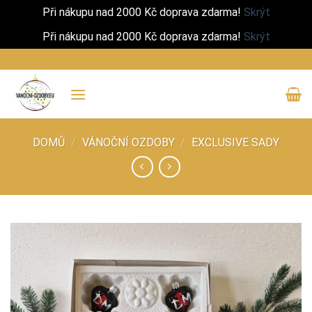
Při nákupu nad 2000 Kč doprava zdarma!
Skrýt
Při nákupu nad 2000 Kč doprava zdarma!
Skrýt
Přeskočit
na
obsah
DOMŮ
/
VÁNOČNÍ OZDOBY
/
EXCLUSIVE SADY