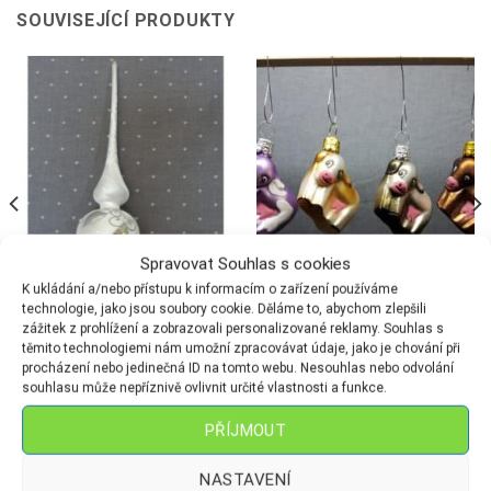
SOUVISEJÍCÍ PRODUKTY
Spravovat Souhlas s cookies
K ukládání a/nebo přístupu k informacím o zařízení používáme
technologie, jako jsou soubory cookie. Děláme to, abychom zlepšili
zážitek z prohlížení a zobrazovali personalizované reklamy. Souhlas s
ŠPICE
FIGURKY
těmito technologiemi nám umožní zpracovávat údaje, jako je chování při
Špice 1 koule – Mrazolak dekor
Kravička-malá
procházení nebo jedinečná ID na tomto webu. Nesouhlas nebo odvolání
K2 zrcátko
119
Kč
souhlasu může nepříznivě ovlivnit určité vlastnosti a funkce.
249
Kč
PŘÍJMOUT
NASTAVENÍ