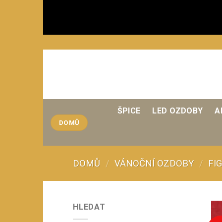
Přeskočit
na
obsah
ŠPICE
LED OZDOBY
A
DOMŮ
DOMŮ
/
VÁNOČNÍ OZDOBY
/
FI
HLEDAT