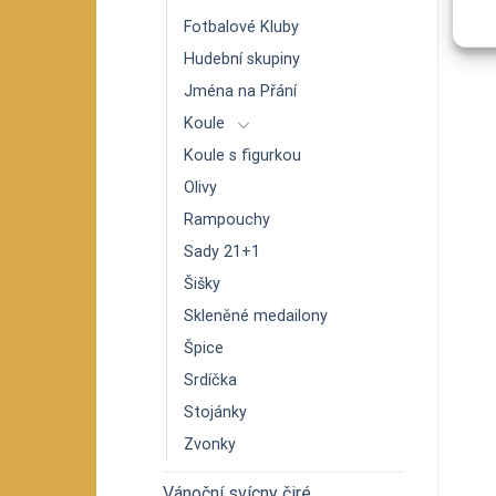
Koule Ø 5 cm – mat
Zvonek – mat dekor páv
Tu
or
Malované domeček
129
Kč
14
Fotbalové Kluby
129
Kč
Hudební skupiny
Jména na Přání
Koule
Koule s figurkou
Olivy
Rampouchy
Sady 21+1
Šišky
Skleněné medailony
Špice
Srdíčka
Stojánky
Zvonky
Vánoční svícny čiré