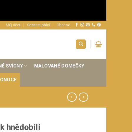
Můj účet
Seznam přání
Obchod
NÉ SVÍCNY
MALOVANÉ DOMEČKY
KONOCE
k hnědobílí