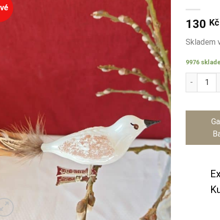
vé
130
Kč
Skladem v
9976 sklad
Ptáček hn
Ga
Ba
Ex
Ku