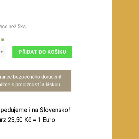
íce než 5ks
em
ědobílí množství
PŘIDAT DO KOŠÍKU
rance bezpečného doručení!
líme s precizností a láskou.
pedujeme i na Slovensko!
rz 23,50 Kč = 1 Euro