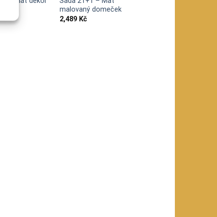
ule – mat dekor
Sada 21+1 – Mat
malovaný domeček
2,489
Kč