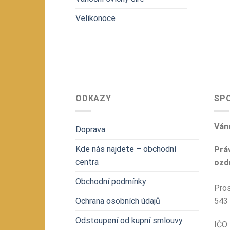
Velikonoce
ODKAZY
SP
Váno
Doprava
Kde nás najdete – obchodní
Prá
centra
ozdo
Obchodní podmínky
Pros
Ochrana osobních údajů
543
Odstoupení od kupní smlouvy
IČ