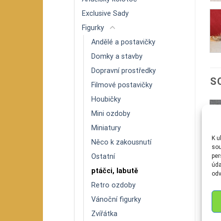
Exclusive Sady
Figurky
Andělé a postavičky
Domky a stavby
Dopravní prostředky
S
Filmové postavičky
Houbičky
Mini ozdoby
Miniatury
K u
Něco k zakousnutí
sou
per
Ostatní
úda
ptáčci, labutě
odv
Retro ozdoby
Vánoční figurky
Zvířátka
KOULE
VÁNOČNÍ OZDOBY
FIG