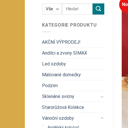
No
Hledat:
KATEGORIE PRODUKTU
AKČNÍ VÝPRODEJ!
Andílci a zvony SIMAX
Led ozdoby
Malované domečky
Podzim
Skleněné svícny
Starorůžová Kolekce
Vánoční ozdoby
Andělský kolotoč