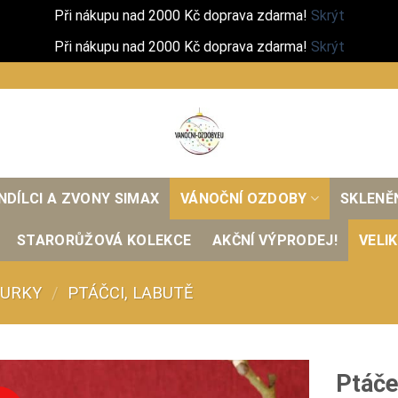
Při nákupu nad 2000 Kč doprava zdarma!
Skrýt
Při nákupu nad 2000 Kč doprava zdarma!
Skrýt
NDÍLCI A ZVONY SIMAX
VÁNOČNÍ OZDOBY
SKLENĚ
STARORŮŽOVÁ KOLEKCE
AKČNÍ VÝPRODEJ!
VELI
GURKY
/
PTÁČCI, LABUTĚ
Ptáče