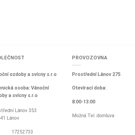
OLEČNOST
PROVOZOVNA
ční ozdoby a svícny s.r.o
Prostřední Lánov 275
vnická osoba: Vánoční
Otevírací doba:
by a svícny s.r.o
8:00-13:00
třední Lánov 353
Možná Tel. domluva
 41 Lánov
O: 17252733