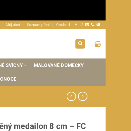
Můj účet
Seznam přání
Obchod
NÉ SVÍCNY
MALOVANÉ DOMEČKY
KONOCE
ěný medailon 8 cm – FC