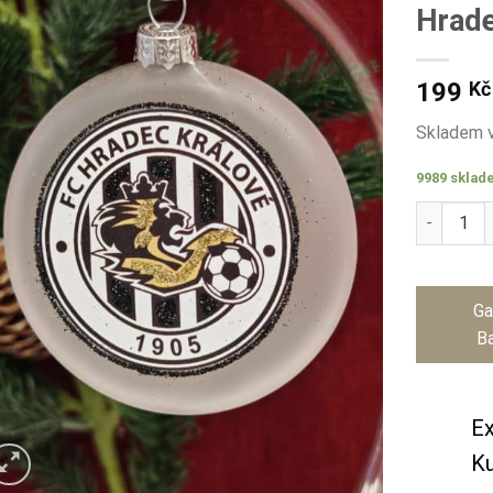
Hrade
199
Kč
Skladem v
9989 sklad
Skleněný 
Ga
Ba
Ex
Ku