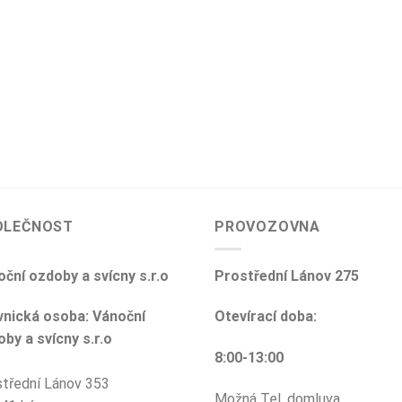
OLEČNOST
PROVOZOVNA
ční ozdoby a svícny s.r.o
Prostřední Lánov 275
vnická osoba: Vánoční
Otevírací doba:
by a svícny s.r.o
8:00-13:00
třední Lánov 353
Možná Tel. domluva