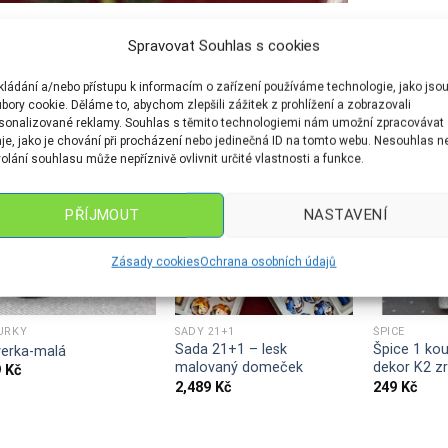
Spravovat Souhlas s cookies
OUVISEJÍCÍ PRODUKTY
kládání a/nebo přístupu k informacím o zařízení používáme technologie, jako jso
bory cookie. Děláme to, abychom zlepšili zážitek z prohlížení a zobrazovali
sonalizované reklamy. Souhlas s těmito technologiemi nám umožní zpracovávat
je, jako je chování při procházení nebo jedinečná ID na tomto webu. Nesouhlas n
olání souhlasu může nepříznivě ovlivnit určité vlastnosti a funkce.
PŘÍJMOUT
NASTAVENÍ
Zásady cookies
Ochrana osobních údajů
URKY
SADY 21+1
ŠPICE
Sada 21+1 – lesk
Špice 1 ko
erka-malá
malovaný domeček
dekor K2 z
9
Kč
2,489
Kč
249
Kč