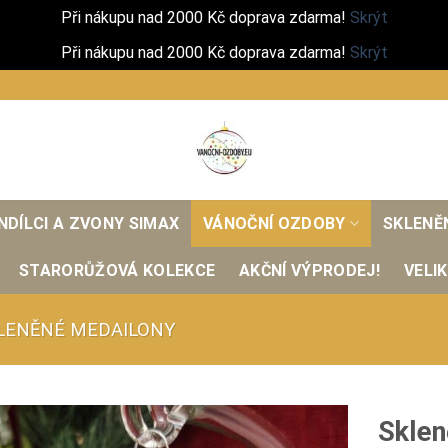
Při nákupu nad 2000 Kč doprava zdarma!
Skrýt
Při nákupu nad 2000 Kč doprava zdarma!
Skrýt
NDÍLCI A ZVONY SIMAX
VÁNOČNÍ OZDOBY
SKLENĚ
STARORŮŽOVÁ KOLEKCE
AKČNÍ VÝPRODEJ!
VELI
LENĚNÉ MEDAILONY
Sklen