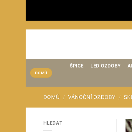
Přeskočit
na
obsah
ŠPICE
LED OZDOBY
A
DOMŮ
DOMŮ
/
VÁNOČNÍ OZDOBY
/
SK
HLEDAT