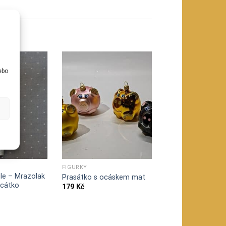
u
ebo
FIGURKY
ule – Mrazolak
Prasátko s ocáskem mat
rcátko
179
Kč