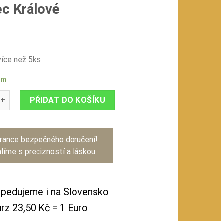
c Králové
íce než 5ks
em
medailon 8 cm - FC Hradec Králové množství
PŘIDAT DO KOŠÍKU
rance bezpečného doručení!
líme s precizností a láskou.
pedujeme i na Slovensko!
rz 23,50 Kč = 1 Euro