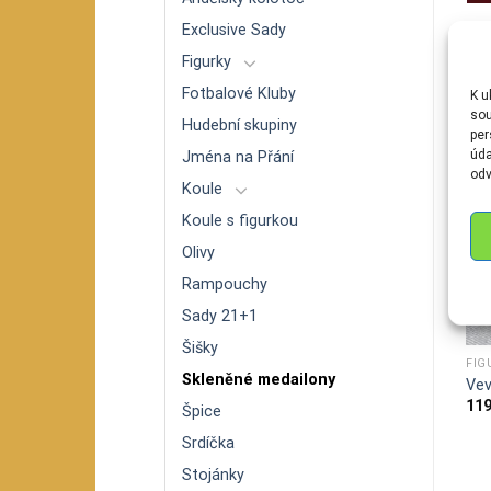
Exclusive Sady
Figurky
S
Fotbalové Kluby
K u
sou
Hudební skupiny
per
úda
Jména na Přání
odv
Koule
Koule s figurkou
Olivy
Rampouchy
Sady 21+1
Šišky
FIGURKY
ANDĚLÉ A POSTAVIČKY
FIG
Skleněné medailony
r
Žalud – malý
Kominík-šála
Vev
109
Kč
159
Kč
11
Špice
Srdíčka
Stojánky