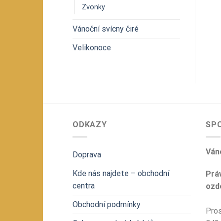
Zvonky
Vánoční svícny čiré
Velikonoce
ODKAZY
SP
Váno
Doprava
Kde nás najdete – obchodní
Prá
centra
ozdo
Obchodní podmínky
Pros