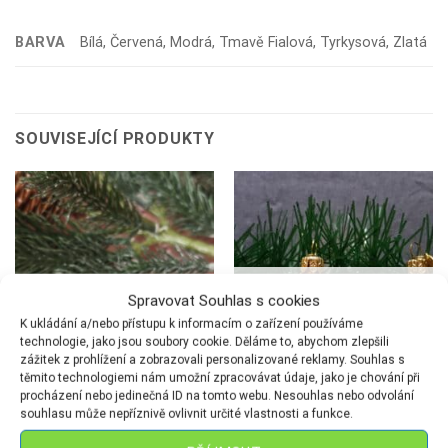
BARVA
Bílá, Červená, Modrá, Tmavě Fialová, Tyrkysová, Zlatá
SOUVISEJÍCÍ PRODUKTY
NENÍ SKLADEM
Spravovat Souhlas s cookies
K ukládání a/nebo přístupu k informacím o zařízení používáme
technologie, jako jsou soubory cookie. Děláme to, abychom zlepšili
zážitek z prohlížení a zobrazovali personalizované reklamy. Souhlas s
těmito technologiemi nám umožní zpracovávat údaje, jako je chování při
procházení nebo jedinečná ID na tomto webu. Nesouhlas nebo odvolání
souhlasu může nepříznivě ovlivnit určité vlastnosti a funkce.
FIGURKY
FIGURKY
Želva-malá
Sovička-malá