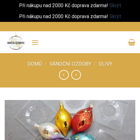
Při nákupu nad 2000 Kč doprava zdarma!
Skrýt
Při nákupu nad 2000 Kč doprava zdarma!
Skrýt
Přeskočit
na
obsah
DOMŮ
/
VÁNOČNÍ OZDOBY
/
OLIVY