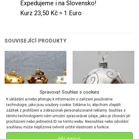
Expedujeme i na Slovensko!
Kurz 23,50 Kč = 1 Euro
SOUVISEJÍCÍ PRODUKTY
Spravovat Souhlas s cookies
K ukládání a/nebo přístupu k informacím o zařízení používáme
technologie, jako jsou soubory cookie. Děláme to, abychom zlepšili
zážitek z prohlížení a zobrazovali personalizované reklamy. Souhlas s
těmito technologiemi nám umožní zpracovávat údaje, jako je chování při
procházení nebo jedinečná ID na tomto webu. Nesouhlas nebo odvolání
souhlasu může nepříznivě ovlivnit určité vlastnosti a funkce.
FIGURKY
KOULE
Koule Ø 6 cm – Dekor K2
Medvídek-volný tvar