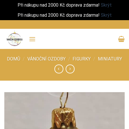
Při nákupu nad 2000 Kč doprava zdarma!
Skrýt
Při nákupu nad 2000 Kč doprava zdarma!
Skrýt
Přeskočit
na
obsah
DOMŮ
/
VÁNOČNÍ OZDOBY
/
FIGURKY
/
MINIATURY