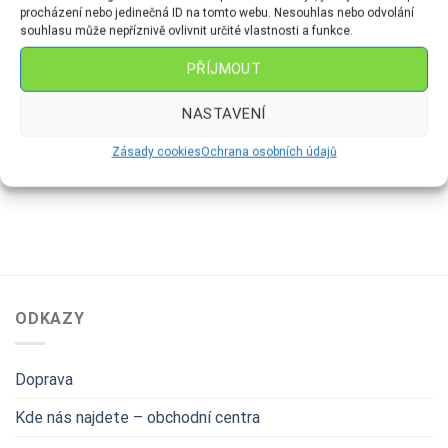
procházení nebo jedinečná ID na tomto webu. Nesouhlas nebo odvolání
souhlasu může nepříznivě ovlivnit určité vlastnosti a funkce.
PŘÍJMOUT
KOULE
OLIVY
NASTAVENÍ
Koule Ø 5 cm – mat Malované
Oliva – mat dekor páv
domeček
89
Kč
Zásady cookies
Ochrana osobních údajů
129
Kč
ODKAZY
Doprava
Kde nás najdete – obchodní centra