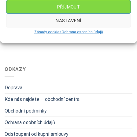
FIGURKY
RAMPOUCHY
PŘÍJMOUT
Vánoční ozdoba Rampouch
Kravička-malá
mrazolak Dekor K2
119
Kč
NASTAVENÍ
99
Kč
Zásady cookies
Ochrana osobních údajů
ODKAZY
Doprava
Kde nás najdete – obchodní centra
Obchodní podmínky
Ochrana osobních údajů
Odstoupení od kupní smlouvy