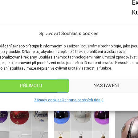
Ex
Ku
Spravovat Souhlas s cookies
LŠÍ INFORMACE
kládání a/nebo přístupu k informacím o zařízení používáme technologie, jako jso
bory cookie. Děláme to, abychom zlepšili zážitek z prohlížení a zobrazovali
RVA
Bílá, Červená, Modrá, světle modrá, Tmavě Fialová, Tyrkys
sonalizované reklamy. Souhlas s těmito technologiemi nám umožní zpracovávat
je, jako je chování při procházení nebo jedinečná ID na tomto webu. Nesouhlas n
olání souhlasu může nepříznivě ovlivnit určité vlastnosti a funkce.
OUVISEJÍCÍ PRODUKTY
PŘÍJMOUT
NASTAVENÍ
Zásady cookies
Ochrana osobních údajů