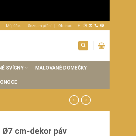
Můj účet
Seznam přání
Obchod
NÉ SVÍCNY
MALOVANÉ DOMEČKY
KONOCE
 Ø7 cm-dekor páv