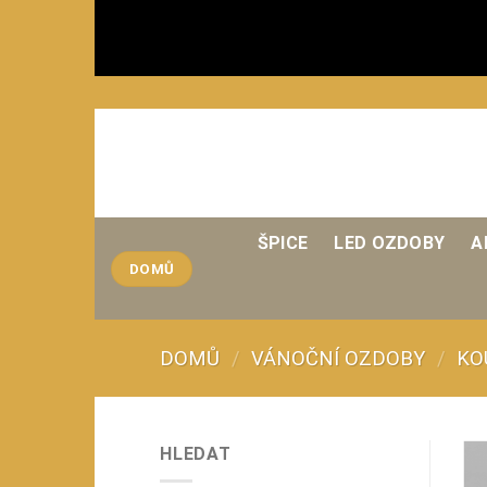
Přeskočit
na
obsah
ŠPICE
LED OZDOBY
A
DOMŮ
DOMŮ
/
VÁNOČNÍ OZDOBY
/
KO
HLEDAT