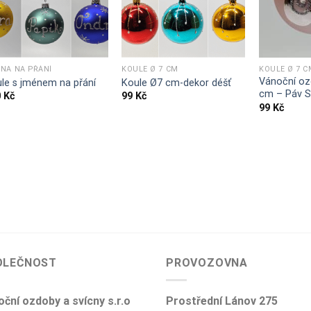
NA NA PŘÁNÍ
KOULE Ø 7 CM
KOULE Ø 7 C
Vánoční oz
le s jménem na přání
Koule Ø7 cm-dekor déšť
cm – Páv S
0
Kč
99
Kč
99
Kč
OLEČNOST
PROVOZOVNA
ční ozdoby a svícny s.r.o
Prostřední Lánov 275