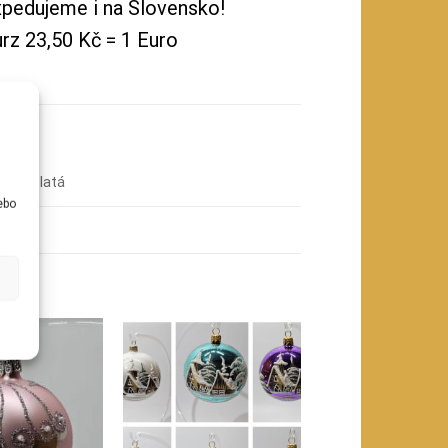
pedujeme i na Slovensko!
rz 23,50 Kč = 1 Euro
u
ová, Zlatá
ebo