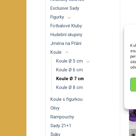
Exclusive Sady
Figurky
Fotbalové Kluby
Hudební skupiny
DA
Jména na Přání
K u
sou
Koule
BA
per
Koule Ø 5 cm
úda
odv
Koule Ø 6 cm
Koule Ø 7 cm
S
Koule Ø 8 cm
Koule s figurkou
Olivy
Rampouchy
Sady 21+1
Šišky