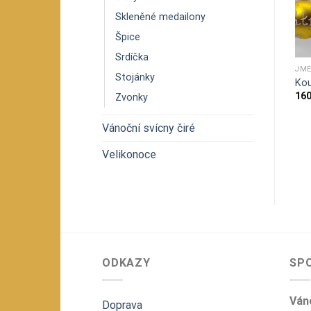
Skleněné medailony
Špice
Srdíčka
KOULE
KOULE Ø 7 CM
JMÉ
Stojánky
7
Ozdoba Koule Ø7 cm –
Koule Ø7 cm – logo S
Kou
mat Malované domeček
199
Kč
16
Zvonky
150
Kč
Vánoční svícny čiré
Velikonoce
ODKAZY
SP
Váno
Doprava