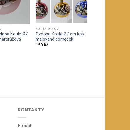
M
KOULE Ø 7 CM
doba Koule Ø7
Ozdoba Koule Ø7 cm lesk
tarorůžová
malované domeček
150
Kč
KONTAKTY
E-mail: