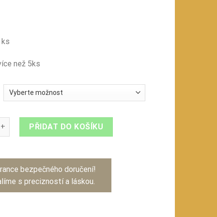
 ks
íce než 5ks
cm-dekor páv množství
PŘIDAT DO KOŠÍKU
rance bezpečného doručení!
líme s precizností a láskou.