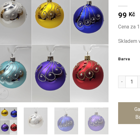
99
Kč
Cena za 1
Skladem v
Barva
Koule Ø7 
Ga
Ba