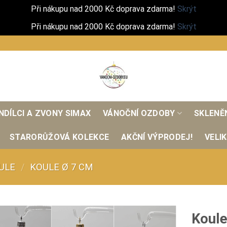
Při nákupu nad 2000 Kč doprava zdarma!
Skrýt
Při nákupu nad 2000 Kč doprava zdarma!
Skrýt
NDÍLCI A ZVONY SIMAX
VÁNOČNÍ OZDOBY
SKLENĚ
STARORŮŽOVÁ KOLEKCE
AKČNÍ VÝPRODEJ!
VELI
ULE
/
KOULE Ø 7 CM
Koule