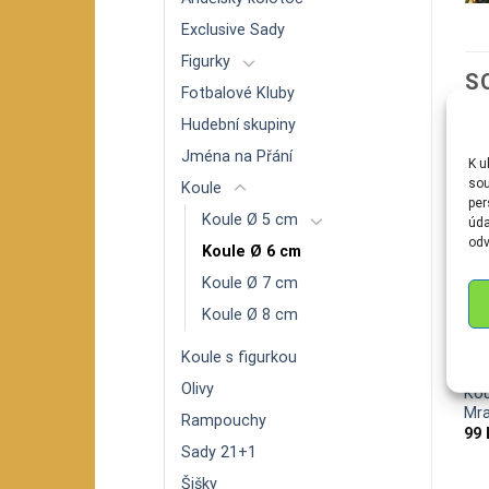
Exclusive Sady
Figurky
S
Fotbalové Kluby
Hudební skupiny
Jména na Přání
K u
sou
Koule
per
Koule Ø 5 cm
úda
odv
Koule Ø 6 cm
Koule Ø 7 cm
Koule Ø 8 cm
Koule s figurkou
FIGURKY
OLIVY
KOU
Olivy
Kou
Tučňák s miminkem
Oliva – mat dekor páv
Mra
149
Kč
89
Kč
Rampouchy
99
Sady 21+1
Šišky