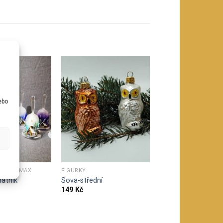
u
ebo
VONY SIMAX
FIGURKY
atník
Sova-střední
149
Kč