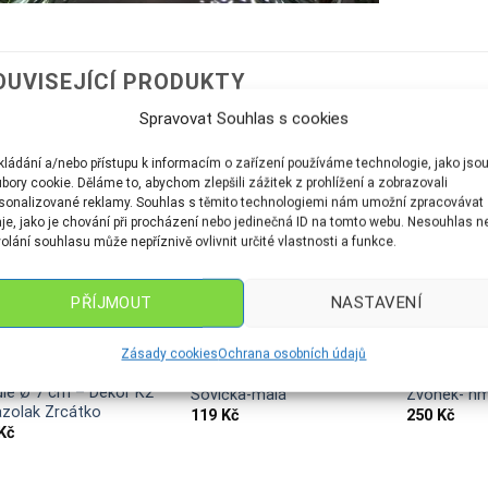
OUVISEJÍCÍ PRODUKTY
Spravovat Souhlas s cookies
kládání a/nebo přístupu k informacím o zařízení používáme technologie, jako jso
bory cookie. Děláme to, abychom zlepšili zážitek z prohlížení a zobrazovali
sonalizované reklamy. Souhlas s těmito technologiemi nám umožní zpracovávat
je, jako je chování při procházení nebo jedinečná ID na tomto webu. Nesouhlas n
olání souhlasu může nepříznivě ovlivnit určité vlastnosti a funkce.
NENÍ SKLADEM
PŘÍJMOUT
NASTAVENÍ
Zásady cookies
Ochrana osobních údajů
LE
FIGURKY
ANDÍLCI A Z
le Ø 7 cm – Dekor K2
Sovička-malá
Zvonek- hm
zolak Zrcátko
119
Kč
250
Kč
Kč