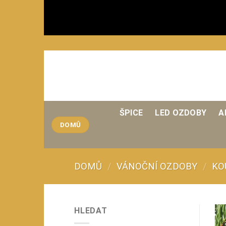
Přeskočit
na
obsah
ŠPICE
LED OZDOBY
A
DOMŮ
DOMŮ
/
VÁNOČNÍ OZDOBY
/
KO
HLEDAT