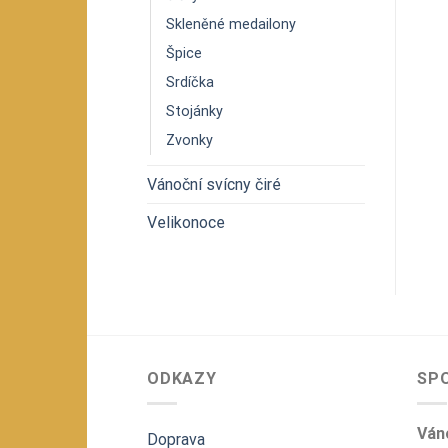
Skleněné medailony
Špice
Srdíčka
Stojánky
Zvonky
Vánoční svícny čiré
Velikonoce
ODKAZY
SP
Váno
Doprava