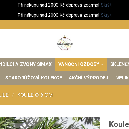
Při nákupu nad 2000 Kč doprava zdarma!
Skrýt
Při nákupu nad 2000 Kč doprava zdarma!
Skrýt
NDÍLCI A ZVONY SIMAX
VÁNOČNÍ OZDOBY
SKLENĚ
STARORŮŽOVÁ KOLEKCE
AKČNÍ VÝPRODEJ!
VELI
ULE
/
KOULE Ø 6 CM
Koule