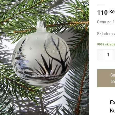
110
Kč
Cena za 1
Skladem v
9992 sklad
Koule 6 c
Ga
Ba
Ex
Ku