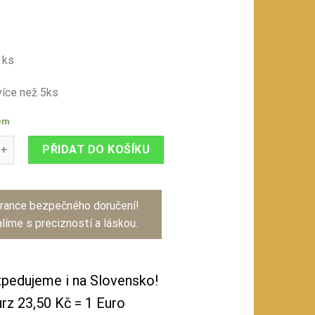
 ks
íce než 5ks
em
m - černá krajinka množství
PŘIDAT DO KOŠÍKU
rance bezpečného doručení!
líme s precizností a láskou.
pedujeme i na Slovensko!
rz 23,50 Kč = 1 Euro