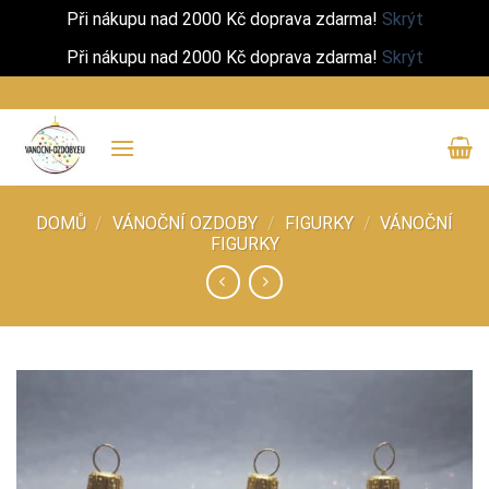
Při nákupu nad 2000 Kč doprava zdarma!
Skrýt
Při nákupu nad 2000 Kč doprava zdarma!
Skrýt
Přeskočit
na
obsah
DOMŮ
/
VÁNOČNÍ OZDOBY
/
FIGURKY
/
VÁNOČNÍ
FIGURKY