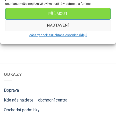
souhlasu může nepříznivě ovlivnit určité vlastnosti a funkce.
PŘÍJMOUT
KOULE
FIGURKY
Koule Ø 7 cm – Dekor K2
Veverka-malá
NASTAVENÍ
Mrazolak Zrcátko
119
Kč
99
Kč
Zásady cookies
Ochrana osobních údajů
ODKAZY
Doprava
Kde nás najdete – obchodní centra
Obchodní podmínky