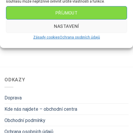
souhlasu může nepříznivě ovlivnit určité vlastnosti a funkce.
PŘÍJMOUT
FIGURKY
FIGURKY
Kravička-malá
Tučňák s miminkem
NASTAVENÍ
119
Kč
149
Kč
Zásady cookies
Ochrana osobních údajů
ODKAZY
Doprava
Kde nás najdete – obchodní centra
Obchodní podmínky
Ochrana osobních údajů