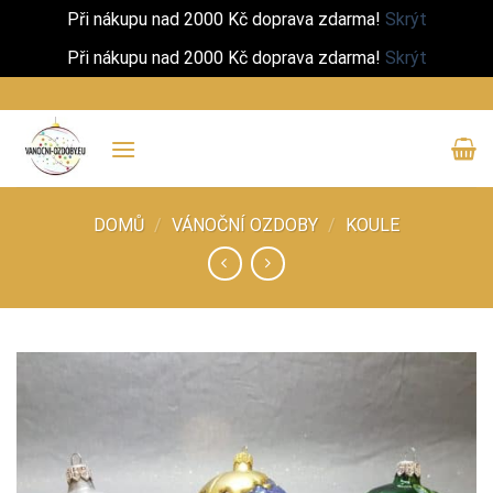
Při nákupu nad 2000 Kč doprava zdarma!
Skrýt
Při nákupu nad 2000 Kč doprava zdarma!
Skrýt
Přeskočit
na
obsah
DOMŮ
/
VÁNOČNÍ OZDOBY
/
KOULE