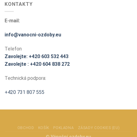
KONTAKTY
E-mail:
info@vanocni-ozdoby.eu
Telefon
Zavolejte: +420 603 532 443
Zavolejte : +420 604 838 272
Technická podpora:
+420 731 807 555
OBCHOD
KOŠÍK
POKLADNA
ZÁSADY COOKIES (EU)
©
Vánoční ozdoby.eu