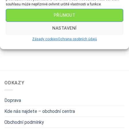
souhlasu může nepříznivě ovlivnit určité vlastnosti a funkce.
PŘÍJMOUT
FIGURKY
SADY 21+1
Sada 21+1 – lesk malovaný
Medvídek-volný tvar
NASTAVENÍ
domeček
120
Kč
2,489
Kč
Zásady cookies
Ochrana osobních údajů
ODKAZY
Doprava
Kde nás najdete – obchodní centra
Obchodní podmínky