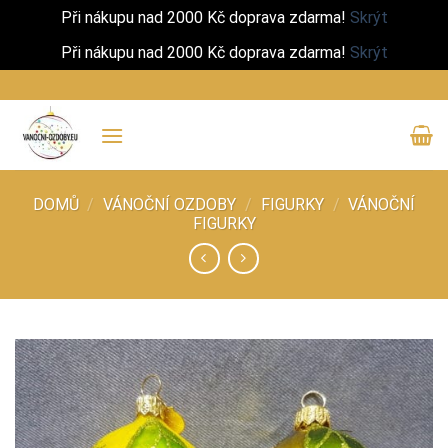
Při nákupu nad 2000 Kč doprava zdarma!
Skrýt
Při nákupu nad 2000 Kč doprava zdarma!
Skrýt
Přeskočit
na
obsah
DOMŮ
/
VÁNOČNÍ OZDOBY
/
FIGURKY
/
VÁNOČNÍ
FIGURKY