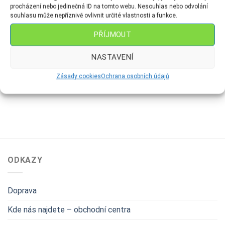
procházení nebo jedinečná ID na tomto webu. Nesouhlas nebo odvolání
souhlasu může nepříznivě ovlivnit určité vlastnosti a funkce.
PŘÍJMOUT
FIGURKY
FIGURKY
NASTAVENÍ
Sova-střední
Slon
149
Kč
169
Kč
Zásady cookies
Ochrana osobních údajů
ODKAZY
Doprava
Kde nás najdete – obchodní centra