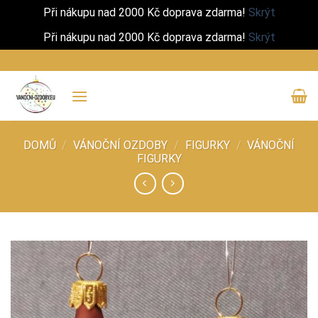
Při nákupu nad 2000 Kč doprava zdarma!
Skrýt
Při nákupu nad 2000 Kč doprava zdarma!
Skrýt
Přeskočit
na
obsah
DOMŮ
/
VÁNOČNÍ OZDOBY
/
FIGURKY
/
VÁNOČNÍ
FIGURKY